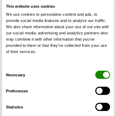
ventilación para mantener un clima interior
This website uses cookies
confortable y saludable? La realidad es que
We use cookies to personalise content and ads, to
a los seres humanos nos afecta más a
provide social media features and to analyse our traffic.
menudo, en lo que respecta al clima
interior, la temperatura …
We also share information about your use of our site with
our social media, advertising and analytics partners who
may combine it with other information that you’ve
provided to them or that they’ve collected from your use
of their services.
Consent
Necessary
Selection
Preferences
Statistics
Conócenos