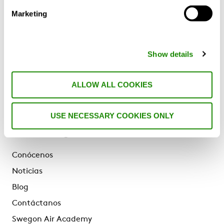
Marketing
¿Por qué Swegon?
Soluciones y Servicios
Show details
Productos
Referencias, guías y blog
ALLOW ALL COOKIES
Soporte y Servicio Técnico
Sostenibilidad
USE NECESSARY COOKIES ONLY
Más Swegon
Conócenos
Noticias
Blog
Contáctanos
Swegon Air Academy