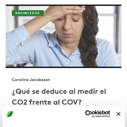
KNOWLEDGE
Caroline Jacobsson
¿Qué se deduce al medir el
CO2 frente al COV?
A menudo se oye decir que "falta aire
fresco" en una habitación, pero ¿a qué nos
referimos? ¿Y cómo regulamos la