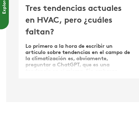
Explorar
Tres tendencias actuales
en HVAC, pero ¿cuáles
faltan?
Lo primero a la hora de escribir un
artículo sobre tendencias en el campo de
la climatización es, obviamente,
preguntar a ChatGPT, que es una
tendencia en sí misma. Sin embargo,
estoy bastante seguro de que todos
sabemos ya que la eficiencia energética,
la calidad del aire y los sistemas …