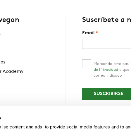
wegon
Suscríbete a 
Email
*
s
nos
Marcando esta casill
de Privacidad
y que c
r Academy
correo indicado
s
ise content and ads, to provide social media features and to an