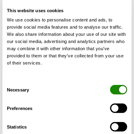
This website uses cookies
We use cookies to personalise content and ads, to
provide social media features and to analyse our traffic.
We also share information about your use of our site with
our social media, advertising and analytics partners who
may combine it with other information that you’ve
provided to them or that they’ve collected from your use
of their services.
Luca Zordan
Impacto total equivalente
Consent
Necessary
Selection
de calentamiento: lo que
hay que saber sobre el TEWI
Preferences
y las bombas de calor
Statistics
La calefacción y la refrigeración de los