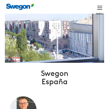
MENU
Swegon
España