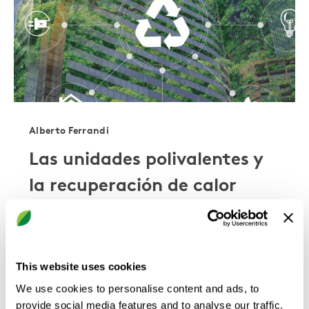
Alberto Ferrandi
Las unidades polivalentes y
la recuperación de calor
crecen en los climas más
fríos
This website uses cookies
En los últimos años, la recuperación de
calor se ha convertido en una funcionalidad
We use cookies to personalise content and ads, to
cada vez más común y deseable en las
provide social media features and to analyse our traffic.