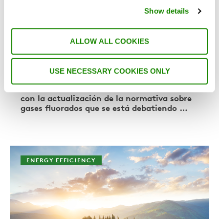
Desmontando los mitos
Show details
sobre el propano
ALLOW ALL COOKIES
A lo largo de los años, la normativa de la UE
sobre refrigerantes sintéticos como los CFC,
HCFC y HFC se ha endurecido, restringiendo
USE NECESSARY COOKIES ONLY
severamente o incluso prohibiendo su uso. Y
está en marcha un nuevo endurecimiento
con la actualización de la normativa sobre
gases fluorados que se está debatiendo …
ENERGY EFFICIENCY