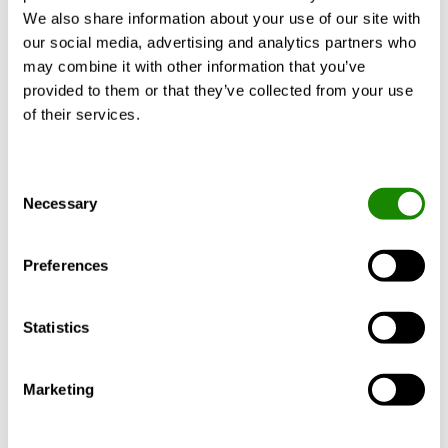
unidades de ventilación, calefacción y
We also share information about your use of our site with
refrigeración (HVAC). La idea general es
our social media, advertising and analytics partners who
recuperar el máximo posible de la energía
que ya se ha "gastado" para calentar o
may combine it with other information that you’ve
enfriar, y …
provided to them or that they’ve collected from your use
of their services.
Consent
ENERGY EFFICIENCY
Necessary
Selection
Preferences
Statistics
Marketing
Alessandro Pinato