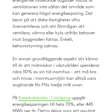
energieffektiviserande åtgärder vidtas är
ventilationen inte sällan det område som
kan generera högst energibesparing. Det
beror på att äldre fastigheter ofta
överventileras och att förmågan att
ventilera, värma eller kyla utifrån behovet
inuti byggnaden fattas. Enkelt,
behovsstyrning saknas.
En annan grundläggande aspekt att känna
till är att människor i västvärlden spenderar
nära 90% av sin tid inomhus - att må bra
och trivas i inomhusmiljön kan alltså vara
avgörande för FNs tredje mål ovan.
På
Katedralskolan i Linköping
uppgår
energibesparingen till hela 70%, eller 445
MWh per år. Detta delvis som ett resultat