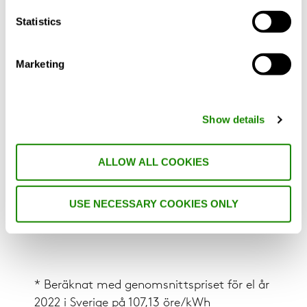
relevant, men jag menar också att det är
mer än så - det är
hållbart
att investera i
Statistics
behovsstyrt inomhusklimat då det kan
generera en avsevärd minskning av
Marketing
energiförbrukningen och samtidigt ge
positiva hälsoeffekter tack vare ett bra
inomhusklimat – faktorer som båda är
Show details
starkt kopplade till en ekonomisk
hållbarhet.
ALLOW ALL COOKIES
Läs mer om
behovsstyrt inomhusklimat
här
, och här är
det första blogginlägget
USE NECESSARY COOKIES ONLY
som publicerades för ett par år sedan.
* Beräknat med genomsnittspriset för el år
2022 i Sverige på 107,13 öre/kWh