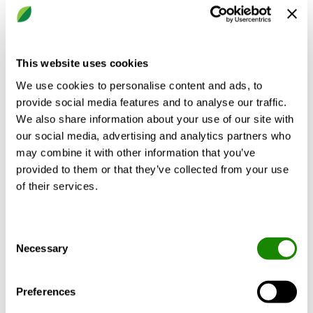
god energiklass och som byggts efter en
godkänd miljöcertifiering av tillräckligt hög
nivå goda möjligheter att erhålla grön
finansiering. Även renoveringar, som kanske
This website uses cookies
inte uppnår de första kriterierna om god
We use cookies to personalise content and ads, to
energiklass och hög miljöcertifiering kan
provide social media features and to analyse our traffic.
erhålla grön finansiering om den beräknade
We also share information about your use of our site with
årliga energieffektiviseringen uppnår vissa
our social media, advertising and analytics partners who
krav. Som visat ovan, kan ett behovsstyrt
may combine it with other information that you’ve
provided to them or that they’ve collected from your use
inomhusklimat bidra till betydande
of their services.
energibesparingar och därmed vara en
åtgärd med höga chanser att kvalificeras
som en grön investering.
Consent
Necessary
Selection
Jag skulle med samtliga av ovan argument
vilja hävda att den tidigare bloggen med
Preferences
fokus på en ekonomisk investering är