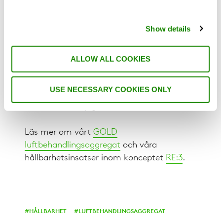
Och medan vi fortsätter våra
utvecklingsarbeten är vi stolta över att
Show details
träfibret i de nuvarande enheterna
möjliggör att hela höljet – inklusive dörrar
och isolering – kan återvinnas. Genom att
ALLOW ALL COOKIES
testa nya material tar vi ytterligare steg
mot att skapa framtidens
USE NECESSARY COOKIES ONLY
luftbehandlingsaggregat och omdefiniera
vad som är möjligt inom branschen.
Läs mer om vårt
GOLD
luftbehandlingsaggregat
och våra
hållbarhetsinsatser inom konceptet
RE:3
.
HÅLLBARHET
LUFTBEHANDLINGSAGGREGAT