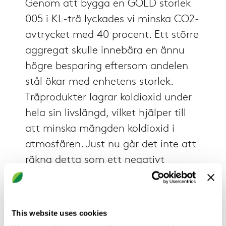
Genom att bygga en GOLD storlek
005 i KL-trä lyckades vi minska CO2-
avtrycket med 40 procent. Ett större
aggregat skulle innebära en ännu
högre besparing eftersom andelen
stål ökar med enhetens storlek.
Träprodukter lagrar koldioxid under
hela sin livslängd, vilket hjälper till
att minska mängden koldioxid i
atmosfären. Just nu går det inte att
räkna detta som ett negativt
utsläppsvärde, men om det blir
tillåtet i framtiden skulle
koldioxidminskningen kunna nå upp
This website uses cookies
till 60 procent jämfört med en enhet