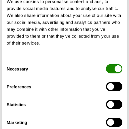
We use cookies to personalise content and ads, to
tillverkad av stål.
provide social media features and to analyse our traffic.
We also share information about your use of our site with
our social media, advertising and analytics partners who
may combine it with other information that you’ve
provided to them or that they’ve collected from your use
of their services.
Consent
Framtida innovationer inom
Necessary
Selection
materialval
Hittills har vi byggt två fungerande
Preferences
prototyper av den träbaserade GOLD RX
005. Dessa enheter är konceptprodukter
Statistics
som inte finns på marknaden, men som
pionjärer inom luftbehandlingsbranschen är
Marketing
detta vårt sätt att bana väg för framtiden.