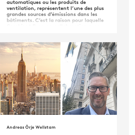
automatiques ou les produits de
ventilation, représentent l’une des plus
grandes sources d’émissions dans les
bâtiments. C’est la raison pour laquelle
Combient Pure, en collaboration avec
Assa Abloy, Kone, Vasakronan et Swegon,
…
Andreas Örje Wellstam