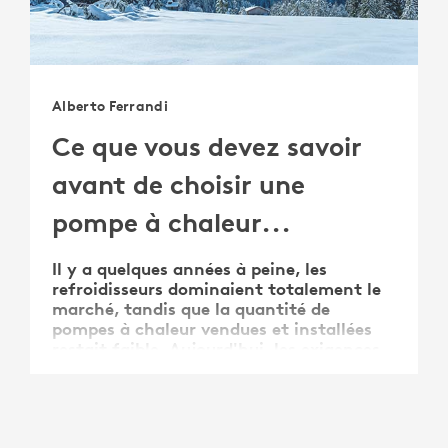
Alberto Ferrandi
Ce que vous devez savoir
avant de choisir une
pompe à chaleur...
Il y a quelques années à peine, les
refroidisseurs dominaient totalement le
marché, tandis que la quantité de
pompes à chaleur vendues et installées
restait faible. Aujourd'hui, les exigences
de l’Union européenne, les nouvelles
technologies et la volonté de réduire
notre dépendance aux énergies …