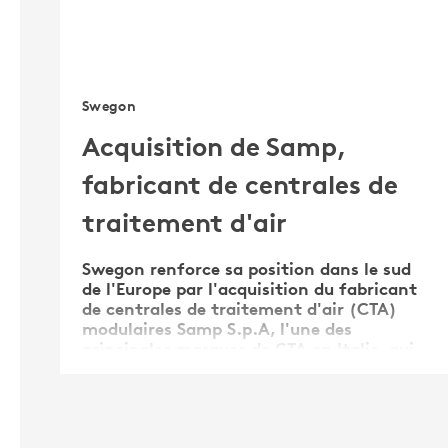
Swegon
Acquisition de Samp,
fabricant de centrales de
traitement d'air
Swegon renforce sa position dans le sud
de l'Europe par l'acquisition du fabricant
de centrales de traitement d'air (CTA)
modulaires Samp S.p.A, l'une des
principales marques de CTA en Italie, qui
propose des centrales de traitement d'air
utilisées dans divers segments, tels que
les bureaux, les …