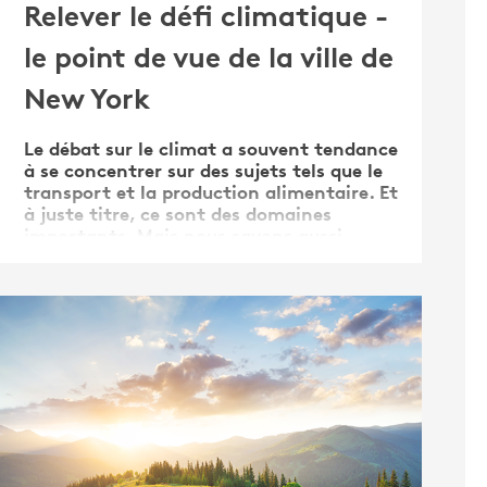
Relever le défi climatique -
le point de vue de la ville de
New York
Le débat sur le climat a souvent tendance
à se concentrer sur des sujets tels que le
transport et la production alimentaire. Et
à juste titre, ce sont des domaines
importants. Mais nous savons aussi
qu'environ 40 % de la consommation
d'énergie dans le monde est liée à nos
bâtiments. Il n'y a pas de …