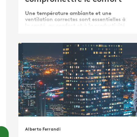
Une température ambiante et une
ventilation correctes sont essentielles à
la santé, au confort et à la productivité
de chacun. Mais cela a un coût... En
effet, nous nous retrouvons face à des
prix de l'énergie qui montent en flèche,
nous contraignant à réduire notre
facture énergétique.
Alberto Ferrandi