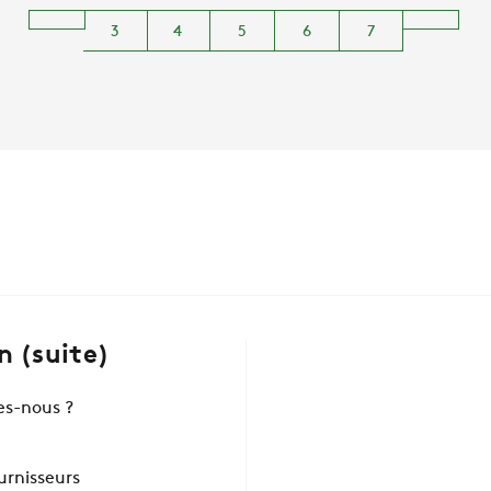
3
4
5
6
7
 (suite)
s-nous ?
ournisseurs