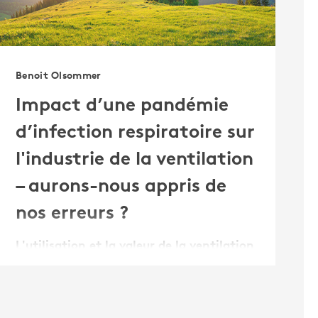
Benoit Olsommer
Impact d’une pandémie
d’infection respiratoire sur
l'industrie de la ventilation
– aurons-nous appris de
nos erreurs ?
L'utilisation et la valeur de la ventilation
mécanique dans les bâtiments font
l'objet d'un débat animé depuis des
décennies. Dans un certain nombre de
pays, en particulier en Scandinavie, la
ventilation contrôlée est devenue un