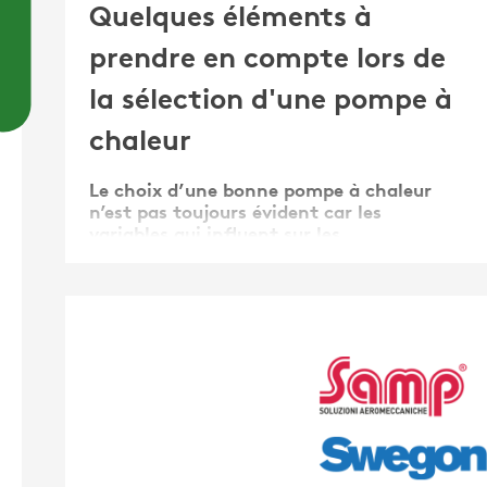
Quelques éléments à
prendre en compte lors de
la sélection d'une pompe à
chaleur
Le choix d’une bonne pompe à chaleur
n’est pas toujours évident car les
variables qui influent sur les
performances et l'efficacité sont
nombreuses, et il peut être difficile de
trouver un juste équilibre entre
l'application, les performances et le coût.
Ces dernières années, les pompes à
chaleur …