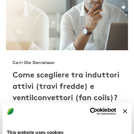
Carl-Ola Danielsson
Come scegliere tra induttori
attivi (travi fredde) e
ventilconvettori (fan coils)?
Quando si progetta un sistema HVAC, è
necessario effettuare diverse scelte. Una di
queste scelte è il tipo di unità terminale da
utilizzare per soddisfare i requisiti stabiliti.
This website uses cookies