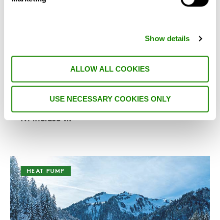
al via la revisione del D.M. 26
giugno 2015
Show details
Il MiSE - Ministero dello Sviluppo Economico
- da qualche mese ha avviato i lavori di
ALLOW ALL COOKIES
revisione del D.M. 26 giugno 2015,
conosciuto anche come “Decreto Requisiti
Minimi”, che “definisce le modalità di
USE NECESSARY COOKIES ONLY
applicazione della metodologia di calcolo
delle prestazioni energetiche degli edifici,
ivi incluso …
HEAT PUMP