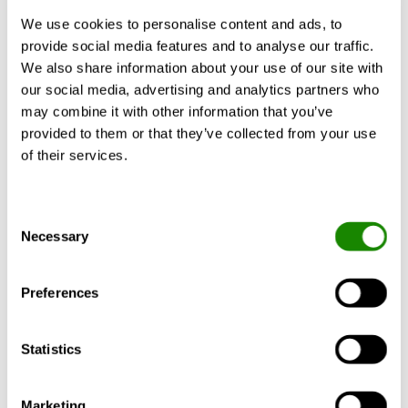
Ci sono molti fattori che influenzano la
scelta, come il consumo di energia,
We use cookies to personalise content and ads, to
l’esigenza di servizio, la facilità di …
provide social media features and to analyse our traffic.
We also share information about your use of our site with
our social media, advertising and analytics partners who
may combine it with other information that you’ve
provided to them or that they’ve collected from your use
HEAT PUMP
of their services.
Consent
Necessary
Selection
Preferences
Statistics
Luca Zordan
DECRETO REQUISITI MINIMI:
Marketing