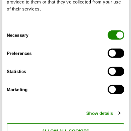
provided to them or that they’ve collected from your use
gaines
of their services.
Le temps d'installation
Les coûts
Consent
Necessary
Selection
Installation CAV plus intelligente
Preferences
Dans les systèmes CAV, cette
fonctionnalité intégrée agit comme un
registre de mise en service incorporé.
Cela
Statistics
signifie :
Marketing
Pour la plupart des applications,
aucun registre d'équilibrage
supplémentaire ne serait
Show details
nécessaire