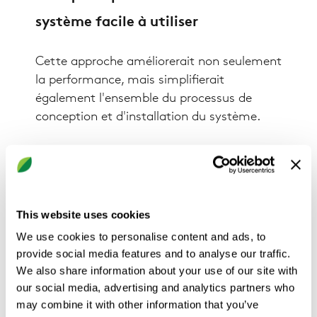
système facile à utiliser
Cette approche améliorerait non seulement
la performance, mais simplifierait
également l'ensemble du processus de
conception et d'installation du système.
Complexité du système réduite
Dans les systèmes VAV et DCV, il n'y aurait
pas besoin d'un registre VAV séparé en
This website uses cookies
amont. Le débit d'air est plutôt contrôlé
We use cookies to personalise content and ads, to
directement dans la poutre froide, ce qui
provide social media features and to analyse our traffic.
réduit :
We also share information about your use of our site with
our social media, advertising and analytics partners who
Les composants dans le système de
may combine it with other information that you’ve