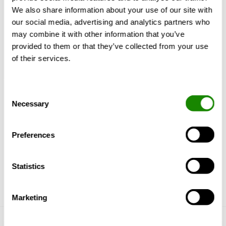
varastolla on vaihtunut, kun pitkäaikainen
We also share information about your use of our site with
varastopäällikkö Hans Stubbe jäi hyvin
our social media, advertising and analytics partners who
ansaitulle eläkkeelle heinäkuussa lähes 35:n
may combine it with other information that you’ve
varastolla vietetyn vuoden jälkeen. Hassen
provided to them or that they’ve collected from your use
seuraaja on logistiikkapäällikkön tittelin
of their services.
saanut Hannu Heinonen.
Consent
Necessary
Selection
Preferences
Statistics
Marketing