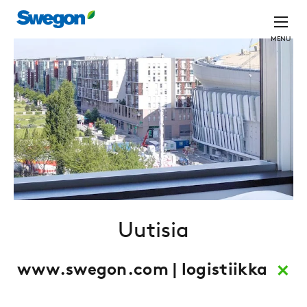
MENU
Uutisia
×
www.swegon.com | logistiikka