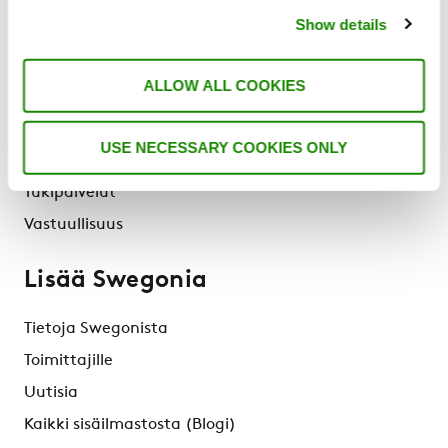
Tutustu Swegoniin
Show details
Miksi Swegon?
ALLOW ALL COOKIES
Ratkaisut & Palvelut
Tuotteet
USE NECESSARY COOKIES ONLY
Referenssit & Artikkelit
Tukipalvelut
Vastuullisuus
Lisää Swegonia
Tietoja Swegonista
Toimittajille
Uutisia
Kaikki sisäilmastosta (Blogi)