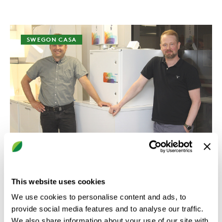
SWEGON CASA
Tomi Laakso
Toni Ojanen vetämään
This website uses cookies
Ilmateknikko-yhteistyötä
We use cookies to personalise content and ads, to
provide social media features and to analyse our traffic.
Ilmateknikko-yhteistyön kehittämisestä
We also share information about your use of our site with