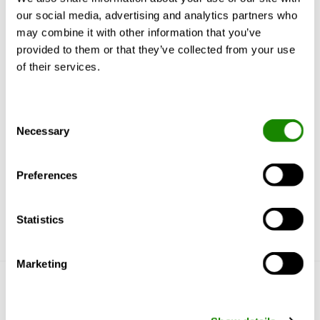
aiemmin vastannut Mikko Jokinen siirtyy
our social media, advertising and analytics partners who
johtamaan Swegonin Kaarinan tehtaan
may combine it with other information that you’ve
tuotekehitystä. Hänen tilalleen siirtyy Toni
provided to them or that they’ve collected from your use
Ojanen.
of their services.
Consent
Necessary
Selection
Preferences
Statistics
Marketing
Tutustu Swegoniin