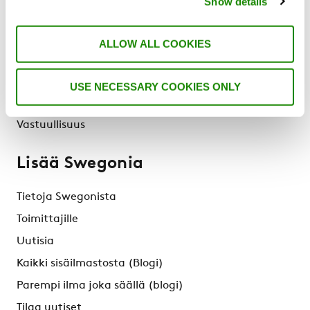
Show details
Miksi Swegon?
Ratkaisut & Palvelut
ALLOW ALL COOKIES
Tuotteet
Referenssit & Artikkelit
USE NECESSARY COOKIES ONLY
Tukipalvelut
Vastuullisuus
Lisää Swegonia
Tietoja Swegonista
Toimittajille
Uutisia
Kaikki sisäilmastosta (Blogi)
Parempi ilma joka säällä (blogi)
Tilaa uutiset