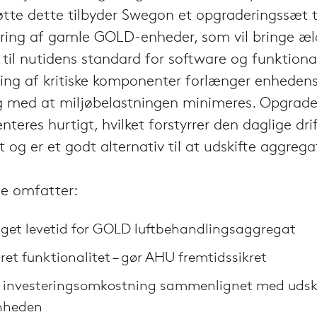
tte dette tilbyder Swegon et opgraderingssæt t
ring af gamle GOLD-enheder, som vil bringe æl
til nutidens standard for software og funktional
ing af kritiske komponenter forlænger enhedens 
g med at miljøbelastningen minimeres. Opgrade
teres hurtigt, hvilket forstyrrer den daglige drif
 og er et godt alternativ til at udskifte aggrega
ne omfatter:
get levetid for GOLD luftbehandlingsaggregat
ret funktionalitet – gør AHU fremtidssikret
 investeringsomkostning sammenlignet med udski
nheden