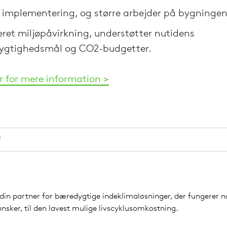
 implementering, og større arbejder på bygninge
ret miljøpåvirkning, understøtter nutidens
ygtighedsmål og CO2-budgetter.
er for mere information >
din partner for bæredygtige indeklimaløsninger, der fungerer n
sker, til den lavest mulige livscyklusomkostning.