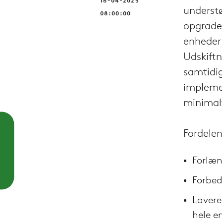
16-04-2025
understø
08:00:00
opgrade
enheder 
Udskiftn
samtidi
implemen
minimalt
Fordele
Forlæn
Forbed
Lavere
hele e