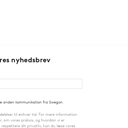
ores nyhedsbrev
ge anden kommunikation fra Swegon.
lelser til enhver tid. For mere information
 om vores praksis, og hvordan vi er
respektere dit privatliv, kan du læse vores