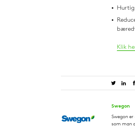
Hurtig
Reduce
bæred
Klik h
Swegon
Swegon er 
som man øn