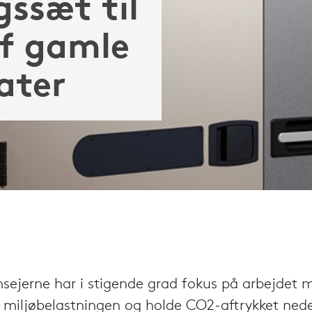
gssæt til
af gamle
ater
sejerne har i stigende grad fokus på arbejdet 
 miljøbelastningen og holde CO2-aftrykket nede