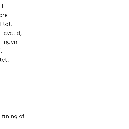
il
dre
itet.
levetid,
ringen
t
tet.
ftning af