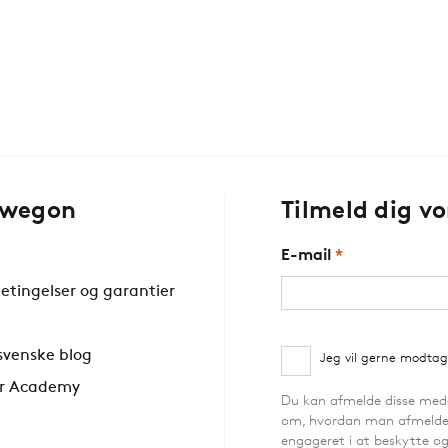
Swegon
Tilmeld dig v
E-mail
*
etingelser og garantier
svenske blog
Jeg vil gerne modta
r Academy
Du kan afmelde disse medde
om, hvordan man afmelder,
engageret i at beskytte og 