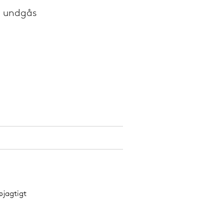
n undgås
øjagtigt