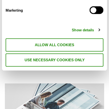
Marketing
Swegon
Vi starter et nyhedsbrev
Show details
Glæd dig til nyheder, inspiration og
ALLOW ALL COOKIES
eksklusive opdateringer direkte i din
indbakke. Tilmeld dig vores nyhedsbrev og
få inspiration, produktnyheder og nyttig
USE NECESSARY COOKIES ONLY
viden – direkte i din indbakke, 3-4 gange om
året.