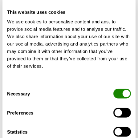
Den nye PACIFIC -
fremtidens kølebaffel
This website uses cookies
We use cookies to personalise content and ads, to
Oplev vores nye PACIFIC kølebaffel med
provide social media features and to analyse our traffic.
trykuafhængif regulering, der givet optimal
We also share information about your use of our site with
komfort og nem justering. Det modulære
our social media, advertising and analytics partners who
design gør løsningen fleksibel og nem att
may combine it with other information that you’ve
tilpassae - både ved nybyggeri och
renovering.
provided to them or that they’ve collected from your use
of their services.
Consent
Necessary
Selection
Preferences
Statistics