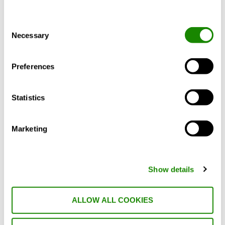
RE:thinking bjöd på engagerande samtal
och värdefulla perspektiv från flera delar av
Consent
branschen.
Necessary
Selection
Stort tack till alla deltagare och talare för
Preferences
en inspirerande dag – och för ert
engagemang i en av våra viktigaste frågor
Statistics
framåt.
Marketing
Show details
ALLOW ALL COOKIES