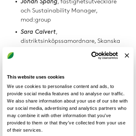
Johan Spång
, fastighetsutvecklare
och Sustainability Manager,
mod:group
Sara Calvert
,
distriktsinköpssamordnare, Skanska
Eva Holmén
,
produkt- och
försäljningschef på Bastec
This website uses cookies
Dagen gästades även av
Janne
Andersson
, tidigare förbundskapten för
We use cookies to personalise content and ads, to
provide social media features and to analyse our traffic.
Sveriges herrlandslag i fotboll, som delade
We also share information about your use of our site with
sina insikter kring ledarskap och förändring
our social media, advertising and analytics partners who
i tider av omställning.
may combine it with other information that you’ve
provided to them or that they’ve collected from your use
Se vår film från eventet.
of their services.