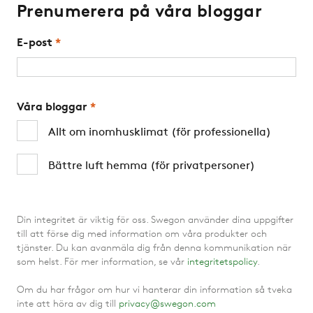
Prenumerera på våra bloggar
E-post
*
Våra bloggar
*
Allt om inomhusklimat (för professionella)
Bättre luft hemma (för privatpersoner)
Din integritet är viktig för oss. Swegon använder dina uppgifter
till att förse dig med information om våra produkter och
tjänster. Du kan avanmäla dig från denna kommunikation när
som helst. För mer information, se vår
integritetspolicy
.
Om du har frågor om hur vi hanterar din information så tveka
inte att höra av dig till
privacy@swegon.com