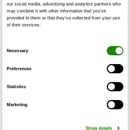
our social media, advertising and analytics partners who
may combine it with other information that you’ve
provided to them or that they’ve collected from your use
of their services.
Consent
Necessary
Selection
Lär känna oss
Preferences
Om oss
Statistics
Lösningar & tjänster
Produkter
Marketing
Referenser & kunskap
Support & Software
Hållbarhet
Show details