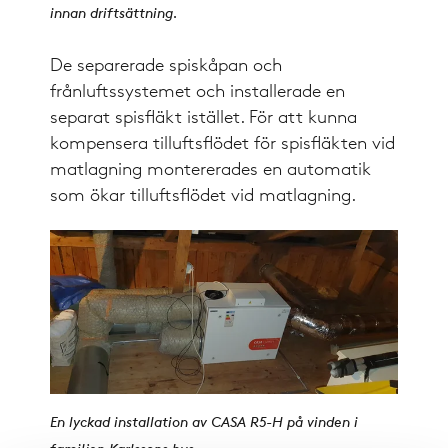
innan driftsättning.
De separerade spiskåpan och
frånluftssystemet och installerade en
separat spisfläkt istället. För att kunna
kompensera tilluftsflödet för spisfläkten vid
matlagning montererades en automatik
som ökar tilluftsflödet vid matlagning.
En lyckad installation av CASA R5-H på vinden i