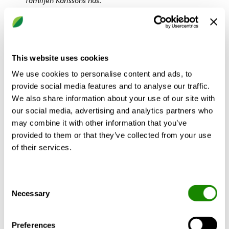
familjen Karlssons hus.
Bälinge lyckades kostnadseffektivt
installera ett aggregat på vinden och
kunden är mycket nöjd med lösningen. De
This website uses cookies
fick samtal från pappan i familjen
We use cookies to personalise content and ads, to
häromveckan som tyckte att det störande
provide social media features and to analyse our traffic.
ljudet försvunnit helt och att högre
We also share information about your use of our site with
luftväxling medfört en mycket bättre
our social media, advertising and analytics partners who
inomhuskomfort, inget kallras och matos
may combine it with other information that you’ve
som familjen upplevde tidigare.
provided to them or that they’ve collected from your use
of their services.
Fukten har helt förvunnit ifrån badrummet.
Det balanserade ventilationssystemet har
Consent
effektiva filter som filtrerar bort
Necessary
Selection
föroreningar, damm och pollen som finns i
luften. Källaren har blivit torr och trevlig
Preferences
utan mögel och källardoft.