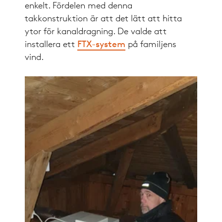
enkelt. Fördelen med denna
takkonstruktion är att det lätt att hitta
ytor för kanaldragning. De valde att
installera ett
FTX-system
på familjens
vind.