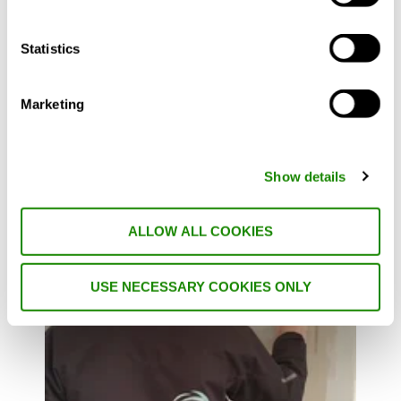
Eftersom familjen valde att investera i ett
Statistics
effektivt ventilationssystem med
värmeåtervinning (FTX) kan de med glädje
Marketing
också reducera sina elkostnader avsevärt.
Show details
ALLOW ALL COOKIES
USE NECESSARY COOKIES ONLY