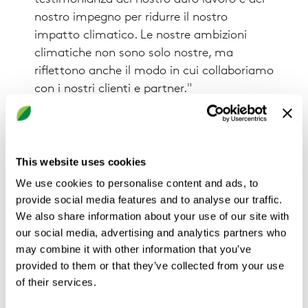
nostro impegno per ridurre il nostro
impatto climatico. Le nostre ambizioni
climatiche non sono solo nostre, ma
riflettono anche il modo in cui collaboriamo
con i nostri clienti e partner."
Informazioni sull'iniziativa Science
This website uses cookies
Based Targets
We use cookies to personalise content and ads, to
provide social media features and to analyse our traffic.
La Science Based Targets Initiative (SBTi) è
We also share information about your use of our site with
un'organizzazione globale che consente alle
our social media, advertising and analytics partners who
aziende di fissare obiettivi ambiziosi di
may combine it with other information that you’ve
riduzione delle emissioni in linea con le più
provided to them or that they’ve collected from your use
recenti conoscenze scientifiche sul clima.
of their services.
SBTi si concentra sull'accelerazione del